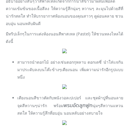
อธิบายอย่างสั้นๆว่าสีพาลเทลเกิดจากการนำสีขาวมาผสมเพื่อลด
ความเข้มข้นของเนื้อสีลง ให้ความรู้สึกนุ่มๆ หวานๆ ละมุนไปด้วยสีที่
น่ารักสดใส ทำให้บรรยากาศห้องนอนของคุณสาวๆ ดูผ่อนคลาย ชวน
อบอุ่น นอนหลับฝันดี
มีทริปเล็กๆในการแต่งห้องนอนสีพาสเทล (Pastel) ให้ชวนหลงไหลได้
ดังนี้
สามารถนำดอกไม้ อย่างเช่นดอกกุหลาบ ดอกเดซี่ นำใส่แจกัน
มาประดับลงบนโต๊ะข้างๆเตียงนอน เพิ่มความน่ารักอีกรูปแบบ
หนึ่ง
เตียงนอนสีขาวตัดกับพนังวอลเปเปอร์ และชุดผ้าปูที่นอนลาย
พรมอัดลูกฟูก
จุดสีหวานๆน่ารัก พร้อม
นุ่มๆสีหวานแหวน
สดใส ให้ความรู้สึกที่อบอุ่น นอนหลับอย่างสบายใจ