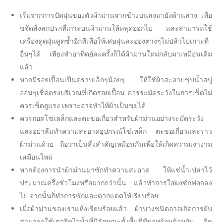
เริ่มจากการปัดฝุ่นของตัวผ้าม่านจากข้างบนลงมายังด้านล่าง เพื่อ
ขจัดสิ่งสกปรกที่เกาะบนผ้าม่านให้หลุดออกไป และสามารถใช้
เครื่องดูดฝุ่นดูดซ้ำอีกทีเพื่อให้เศษฝุ่นละอองต่างๆไม่ปลิวไปเกาะที่
อื่นๆได้ เพียงทำอาทิตย์ละครั้งก็ได้ผ้าม่านใหม่กลับมาเหมือนเดิม
แล้ว
หากมีรอยเปื้อนเป็นคราบเล็กๆน้อยๆ ให้ใช้ผ้าสะอาบชุบน้ำสบู่
อ่อนๆเช็ดตรงบริเวณที่เกิดรอยเปื้อน ควรระมัดระวังในการเช็ดไม่
ควรเช็ดถูแรง เพราะอาจทำให้ผ้าเป็นขุ่ยได้
ควรถอดโซ่เหล็กและตะขอเกี่ยวสำหรับผ้าม่านอย่างระมัดระวัง
และอย่าลืมทำความสะอาดอุปกรณ์โซ่เหล็ก ตะขอเกี่ยวและราว
ผ้าม่านด้วย ถือว่าเป็นสิ่งสำคัญเหมือนกันเพื่อให้เกิดความเงางาม
เสมือนใหม่
หากต้องการนำผ้าม่านมาซักทำความสะอาด ให้แช่น้ำเปล่าไว้
ประมาณครึ่งชั่วโมงหรือมากกว่านั้น แล้วทำการใส่ผงซักฟอกลง
ไป จากนั้นก็ทำการซักและตากแดดให้เรียบร้อย
เมื่อผ้าม่านของเราแห้งเรียบร้อยแล้ว ผ้าบางชนิดอาจเกิดการยับ
สามารถใช้เตารีดไอน้ำที่มีลักษณะตั้งพื้นที่มีท่อพร้อมด้ามจับ รีด