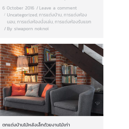
6 October 2016
Leave a comment
Uncategorized
การแต่งบ้าน
การแต่งห้อง
,
,
นอน
การแต่งห้องนั่งเล่น
การแต่งห้องรับแขก
,
,
By
siwaporn noknoi
ตกแต่งบ้านไม้หลังเล็กด้วยงานไม้เก่า