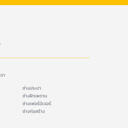
“
เรา
ช่างประปา
ช่างฝ้าเพดาน
ช่างเฟอร์นิเจอร์
ช่างก่อสร้าง