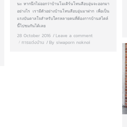
นะ หากนึกไม่ออกว่าบ้านโมเดิร์นโทนสีอบอุ่นจะออกมา
อย่างไร เรามีตัวอย่างบ้านโทนสีอบอุ่นมาฝาก เพื่อเป็น
แรงบันดาลใจสำหรับใครหลายคนที่ต้องการบ้านสไตล์
นี้ไปชมกันได้เลย
28 October 2016
Leave a comment
การแต่งบ้าน
By
siwaporn noknoi