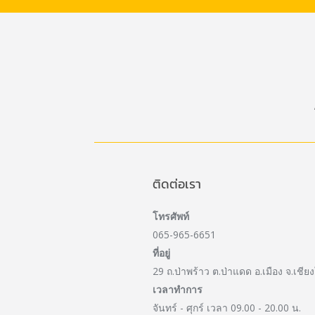
ติดต่อเรา
โทรศัพท์
065-965-6651
ที่อยู่
29 ถ.ป่าพร้าว ต.ป่าแดด อ.เมือง จ.เชีย
เวลาทำการ
จันทร์ - ศุกร์ เวลา 09.00 - 20.00 น.